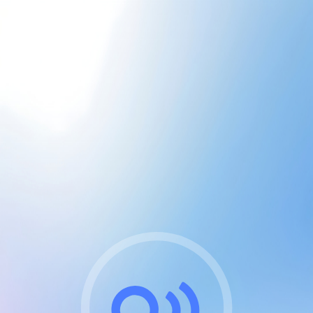
CGU & cookies
J'accepte les CGUs
et les cookies essentiels
Pour naviguer sur notre site, vous devez lire et
respecter nos
Conditions Générales d'Utilisation
.
Nous utilisons des cookies et technologies analogues
requises pour l'affichage et les performances de
certaines publicités. Notez qu'en nous soutenant avec
un compte Premium cela vous évitera toute publicité
sur nos services et activera des fonctionnalités
exclusives !