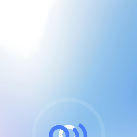
CGU & cookies
J'accepte les CGUs
et les cookies essentiels
Pour naviguer sur notre site, vous devez lire et
respecter nos
Conditions Générales d'Utilisation
.
Nous utilisons des cookies et technologies analogues
requises pour l'affichage et les performances de
certaines publicités. Notez qu'en nous soutenant avec
un compte Premium cela vous évitera toute publicité
sur nos services et activera des fonctionnalités
exclusives !