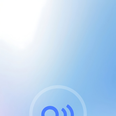
CGU & cookies
J'accepte les CGUs
et les cookies essentiels
Pour naviguer sur notre site, vous devez lire et
respecter nos
Conditions Générales d'Utilisation
.
Nous utilisons des cookies et technologies analogues
requises pour l'affichage et les performances de
certaines publicités. Notez qu'en nous soutenant avec
un compte Premium cela vous évitera toute publicité
sur nos services et activera des fonctionnalités
exclusives !