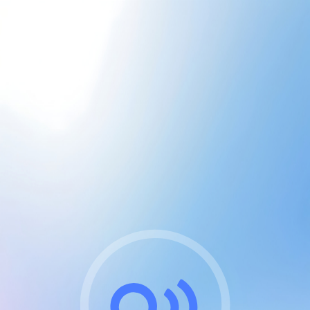
CGU & cookies
J'accepte les CGUs
et les cookies essentiels
Pour naviguer sur notre site, vous devez lire et
respecter nos
Conditions Générales d'Utilisation
.
Nous utilisons des cookies et technologies analogues
requises pour l'affichage et les performances de
certaines publicités. Notez qu'en nous soutenant avec
un compte Premium cela vous évitera toute publicité
sur nos services et activera des fonctionnalités
exclusives !