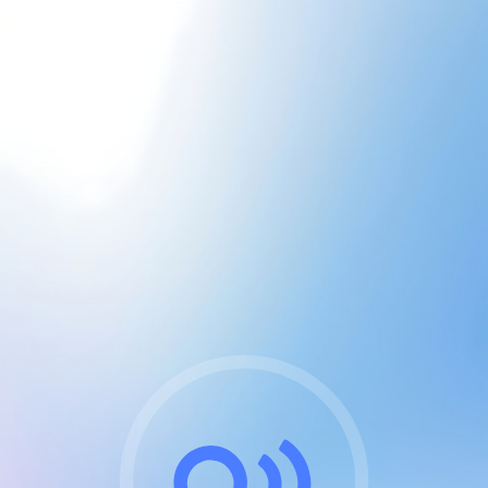
CGU & cookies
J'accepte les CGUs
et les cookies essentiels
Pour naviguer sur notre site, vous devez lire et
respecter nos
Conditions Générales d'Utilisation
.
Nous utilisons des cookies et technologies analogues
requises pour l'affichage et les performances de
certaines publicités. Notez qu'en nous soutenant avec
un compte Premium cela vous évitera toute publicité
sur nos services et activera des fonctionnalités
exclusives !