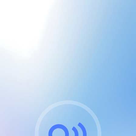
CGU & cookies
J'accepte les CGUs
et les cookies essentiels
Pour naviguer sur notre site, vous devez lire et
respecter nos
Conditions Générales d'Utilisation
.
Nous utilisons des cookies et technologies analogues
requises pour l'affichage et les performances de
certaines publicités. Notez qu'en nous soutenant avec
un compte Premium cela vous évitera toute publicité
sur nos services et activera des fonctionnalités
exclusives !