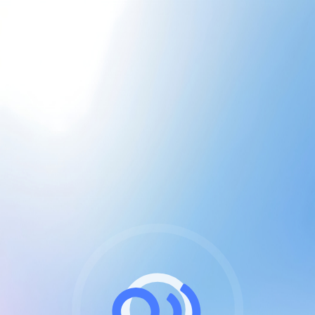
CGU & cookies
J'accepte les CGUs
et les cookies essentiels
Pour naviguer sur notre site, vous devez lire et
respecter nos
Conditions Générales d'Utilisation
.
Nous utilisons des cookies et technologies analogues
requises pour l'affichage et les performances de
certaines publicités. Notez qu'en nous soutenant avec
un compte Premium cela vous évitera toute publicité
sur nos services et activera des fonctionnalités
exclusives !