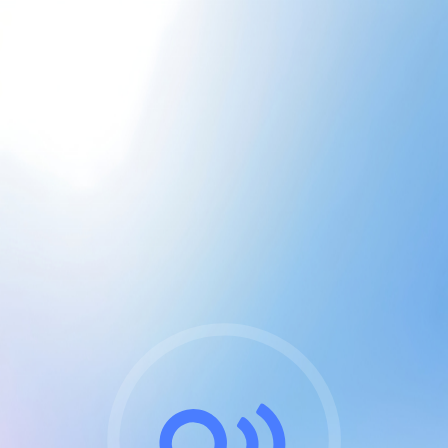
CGU & cookies
J'accepte les CGUs
et les cookies essentiels
Pour naviguer sur notre site, vous devez lire et
respecter nos
Conditions Générales d'Utilisation
.
Nous utilisons des cookies et technologies analogues
requises pour l'affichage et les performances de
certaines publicités. Notez qu'en nous soutenant avec
un compte Premium cela vous évitera toute publicité
sur nos services et activera des fonctionnalités
exclusives !