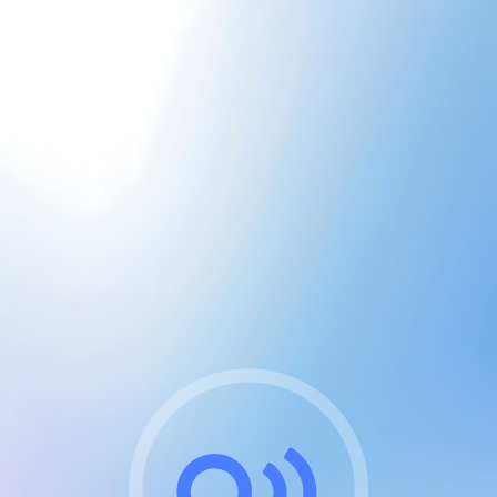
CGU & cookies
J'accepte les CGUs
et les cookies essentiels
Pour naviguer sur notre site, vous devez lire et
respecter nos
Conditions Générales d'Utilisation
.
Nous utilisons des cookies et technologies analogues
requises pour l'affichage et les performances de
certaines publicités. Notez qu'en nous soutenant avec
un compte Premium cela vous évitera toute publicité
sur nos services et activera des fonctionnalités
exclusives !