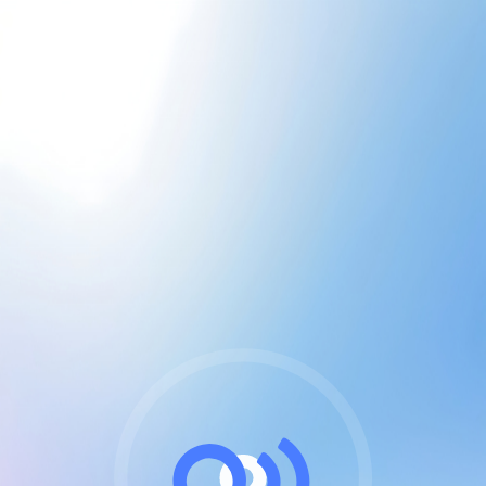
CGU & cookies
J'accepte les CGUs
et les cookies essentiels
Pour naviguer sur notre site, vous devez lire et
respecter nos
Conditions Générales d'Utilisation
.
Nous utilisons des cookies et technologies analogues
requises pour l'affichage et les performances de
certaines publicités. Notez qu'en nous soutenant avec
un compte Premium cela vous évitera toute publicité
sur nos services et activera des fonctionnalités
exclusives !