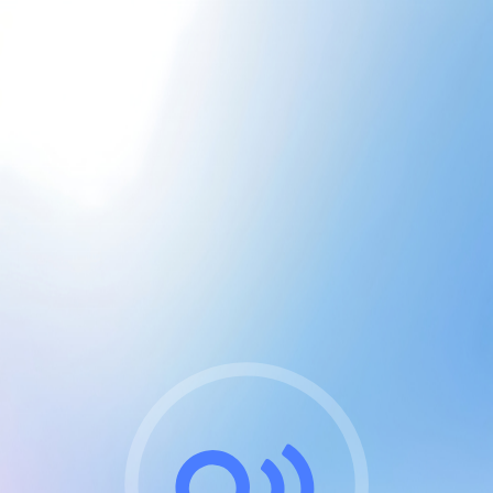
CGU & cookies
J'accepte les CGUs
et les cookies essentiels
Pour naviguer sur notre site, vous devez lire et
respecter nos
Conditions Générales d'Utilisation
.
Nous utilisons des cookies et technologies analogues
requises pour l'affichage et les performances de
certaines publicités. Notez qu'en nous soutenant avec
un compte Premium cela vous évitera toute publicité
sur nos services et activera des fonctionnalités
exclusives !