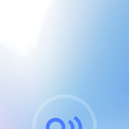
CGU & cookies
J'accepte les CGUs
et les cookies essentiels
Pour naviguer sur notre site, vous devez lire et
respecter nos
Conditions Générales d'Utilisation
.
Nous utilisons des cookies et technologies analogues
requises pour l'affichage et les performances de
certaines publicités. Notez qu'en nous soutenant avec
un compte Premium cela vous évitera toute publicité
sur nos services et activera des fonctionnalités
exclusives !