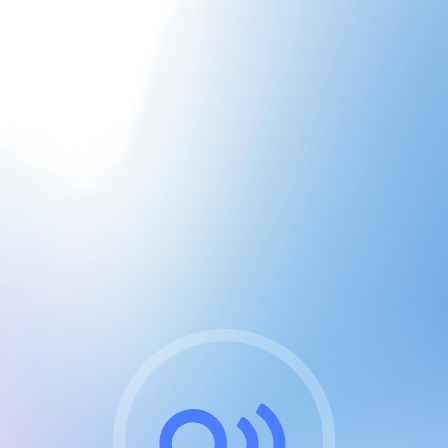
CGU & cookies
J'accepte les CGUs
et les cookies essentiels
Pour naviguer sur notre site, vous devez lire et
respecter nos
Conditions Générales d'Utilisation
.
Nous utilisons des cookies et technologies analogues
requises pour l'affichage et les performances de
certaines publicités. Notez qu'en nous soutenant avec
un compte Premium cela vous évitera toute publicité
sur nos services et activera des fonctionnalités
exclusives !