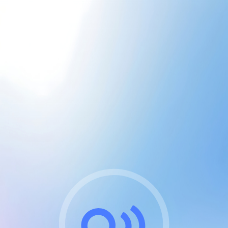
CGU & cookies
J'accepte les CGUs
et les cookies essentiels
Pour naviguer sur notre site, vous devez lire et
respecter nos
Conditions Générales d'Utilisation
.
Nous utilisons des cookies et technologies analogues
requises pour l'affichage et les performances de
certaines publicités. Notez qu'en nous soutenant avec
un compte Premium cela vous évitera toute publicité
sur nos services et activera des fonctionnalités
exclusives !