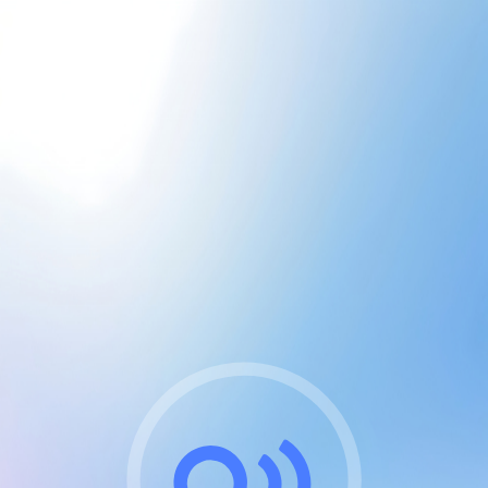
CGU & cookies
J'accepte les CGUs
et les cookies essentiels
Pour naviguer sur notre site, vous devez lire et
respecter nos
Conditions Générales d'Utilisation
.
Nous utilisons des cookies et technologies analogues
requises pour l'affichage et les performances de
certaines publicités. Notez qu'en nous soutenant avec
un compte Premium cela vous évitera toute publicité
sur nos services et activera des fonctionnalités
exclusives !