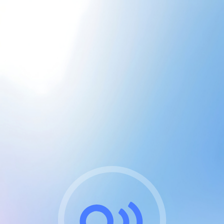
CGU & cookies
J'accepte les CGUs
et les cookies essentiels
Pour naviguer sur notre site, vous devez lire et
respecter nos
Conditions Générales d'Utilisation
.
Nous utilisons des cookies et technologies analogues
requises pour l'affichage et les performances de
certaines publicités. Notez qu'en nous soutenant avec
un compte Premium cela vous évitera toute publicité
sur nos services et activera des fonctionnalités
exclusives !