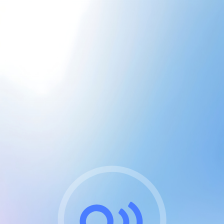
CGU & cookies
J'accepte les CGUs
et les cookies essentiels
Pour naviguer sur notre site, vous devez lire et
respecter nos
Conditions Générales d'Utilisation
.
Nous utilisons des cookies et technologies analogues
requises pour l'affichage et les performances de
certaines publicités. Notez qu'en nous soutenant avec
un compte Premium cela vous évitera toute publicité
sur nos services et activera des fonctionnalités
exclusives !