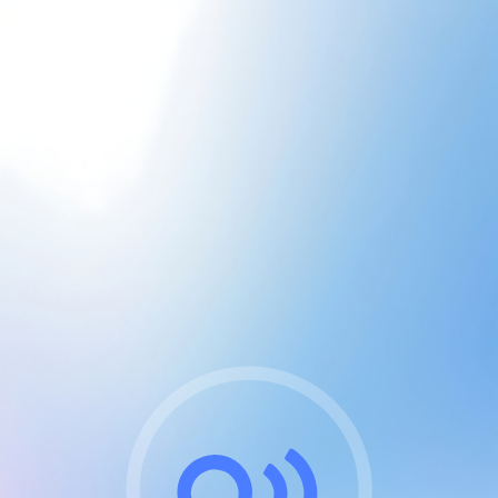
CGU & cookies
J'accepte les CGUs
et les cookies essentiels
Pour naviguer sur notre site, vous devez lire et
respecter nos
Conditions Générales d'Utilisation
.
Nous utilisons des cookies et technologies analogues
requises pour l'affichage et les performances de
certaines publicités. Notez qu'en nous soutenant avec
un compte Premium cela vous évitera toute publicité
sur nos services et activera des fonctionnalités
exclusives !