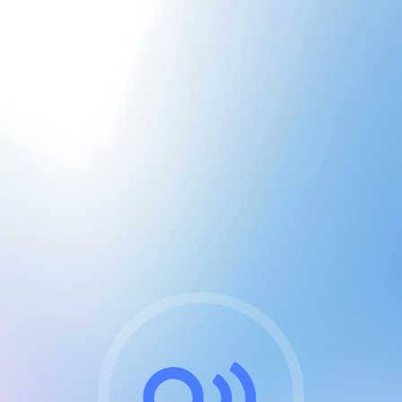
CGU & cookies
J'accepte les CGUs
et les cookies essentiels
Pour naviguer sur notre site, vous devez lire et
respecter nos
Conditions Générales d'Utilisation
.
Nous utilisons des cookies et technologies analogues
requises pour l'affichage et les performances de
certaines publicités. Notez qu'en nous soutenant avec
un compte Premium cela vous évitera toute publicité
sur nos services et activera des fonctionnalités
exclusives !