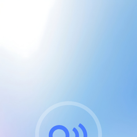
CGU & cookies
J'accepte les CGUs
et les cookies essentiels
Pour naviguer sur notre site, vous devez lire et
respecter nos
Conditions Générales d'Utilisation
.
Nous utilisons des cookies et technologies analogues
requises pour l'affichage et les performances de
certaines publicités. Notez qu'en nous soutenant avec
un compte Premium cela vous évitera toute publicité
sur nos services et activera des fonctionnalités
exclusives !