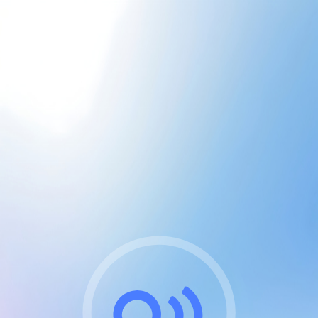
CGU & cookies
J'accepte les CGUs
et les cookies essentiels
Pour naviguer sur notre site, vous devez lire et
respecter nos
Conditions Générales d'Utilisation
.
Nous utilisons des cookies et technologies analogues
requises pour l'affichage et les performances de
certaines publicités. Notez qu'en nous soutenant avec
un compte Premium cela vous évitera toute publicité
sur nos services et activera des fonctionnalités
exclusives !