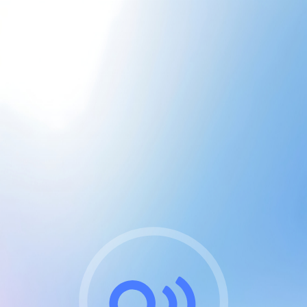
CGU & cookies
J'accepte les CGUs
et les cookies essentiels
Pour naviguer sur notre site, vous devez lire et
respecter nos
Conditions Générales d'Utilisation
.
Nous utilisons des cookies et technologies analogues
requises pour l'affichage et les performances de
certaines publicités. Notez qu'en nous soutenant avec
un compte Premium cela vous évitera toute publicité
sur nos services et activera des fonctionnalités
exclusives !