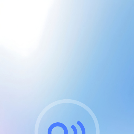
CGU & cookies
J'accepte les CGUs
et les cookies essentiels
Pour naviguer sur notre site, vous devez lire et
respecter nos
Conditions Générales d'Utilisation
.
Nous utilisons des cookies et technologies analogues
requises pour l'affichage et les performances de
certaines publicités. Notez qu'en nous soutenant avec
un compte Premium cela vous évitera toute publicité
sur nos services et activera des fonctionnalités
exclusives !