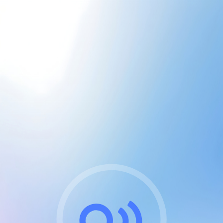
CGU & cookies
J'accepte les CGUs
et les cookies essentiels
Pour naviguer sur notre site, vous devez lire et
respecter nos
Conditions Générales d'Utilisation
.
Nous utilisons des cookies et technologies analogues
requises pour l'affichage et les performances de
certaines publicités. Notez qu'en nous soutenant avec
un compte Premium cela vous évitera toute publicité
sur nos services et activera des fonctionnalités
exclusives !