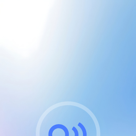
CGU & cookies
J'accepte les CGUs
et les cookies essentiels
Pour naviguer sur notre site, vous devez lire et
respecter nos
Conditions Générales d'Utilisation
.
Nous utilisons des cookies et technologies analogues
requises pour l'affichage et les performances de
certaines publicités. Notez qu'en nous soutenant avec
un compte Premium cela vous évitera toute publicité
sur nos services et activera des fonctionnalités
exclusives !