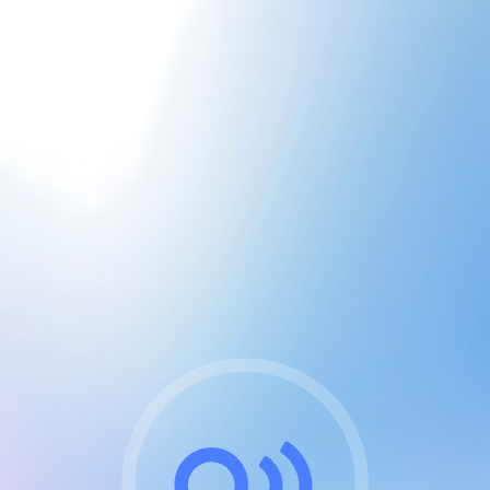
CGU & cookies
J'accepte les CGUs
et les cookies essentiels
Pour naviguer sur notre site, vous devez lire et
respecter nos
Conditions Générales d'Utilisation
.
Nous utilisons des cookies et technologies analogues
requises pour l'affichage et les performances de
certaines publicités. Notez qu'en nous soutenant avec
un compte Premium cela vous évitera toute publicité
sur nos services et activera des fonctionnalités
exclusives !