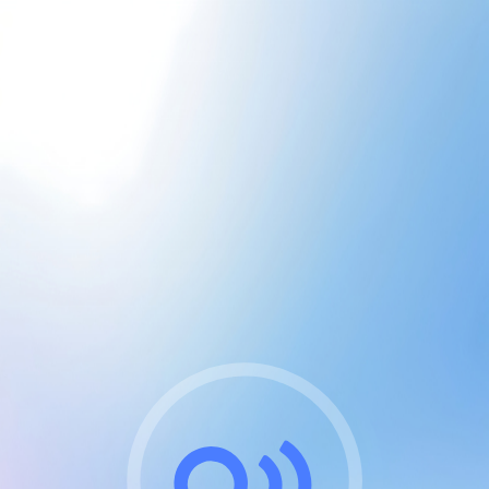
CGU & cookies
J'accepte les CGUs
et les cookies essentiels
Pour naviguer sur notre site, vous devez lire et
respecter nos
Conditions Générales d'Utilisation
.
Nous utilisons des cookies et technologies analogues
requises pour l'affichage et les performances de
certaines publicités. Notez qu'en nous soutenant avec
un compte Premium cela vous évitera toute publicité
sur nos services et activera des fonctionnalités
exclusives !