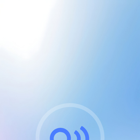
CGU & cookies
J'accepte les CGUs
et les cookies essentiels
Pour naviguer sur notre site, vous devez lire et
respecter nos
Conditions Générales d'Utilisation
.
Nous utilisons des cookies et technologies analogues
requises pour l'affichage et les performances de
certaines publicités. Notez qu'en nous soutenant avec
un compte Premium cela vous évitera toute publicité
sur nos services et activera des fonctionnalités
exclusives !