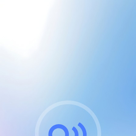
CGU & cookies
J'accepte les CGUs
et les cookies essentiels
Pour naviguer sur notre site, vous devez lire et
respecter nos
Conditions Générales d'Utilisation
.
Nous utilisons des cookies et technologies analogues
requises pour l'affichage et les performances de
certaines publicités. Notez qu'en nous soutenant avec
un compte Premium cela vous évitera toute publicité
sur nos services et activera des fonctionnalités
exclusives !