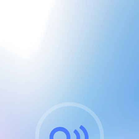
CGU & cookies
J'accepte les CGUs
et les cookies essentiels
Pour naviguer sur notre site, vous devez lire et
respecter nos
Conditions Générales d'Utilisation
.
Nous utilisons des cookies et technologies analogues
requises pour l'affichage et les performances de
certaines publicités. Notez qu'en nous soutenant avec
un compte Premium cela vous évitera toute publicité
sur nos services et activera des fonctionnalités
exclusives !