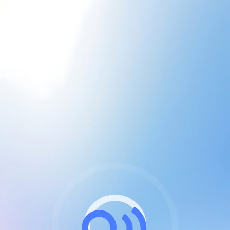
CGU & cookies
J'accepte les CGUs
et les cookies essentiels
Pour naviguer sur notre site, vous devez lire et
respecter nos
Conditions Générales d'Utilisation
.
Nous utilisons des cookies et technologies analogues
requises pour l'affichage et les performances de
certaines publicités. Notez qu'en nous soutenant avec
un compte Premium cela vous évitera toute publicité
sur nos services et activera des fonctionnalités
exclusives !