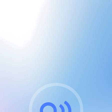
CGU & cookies
J'accepte les CGUs
et les cookies essentiels
Pour naviguer sur notre site, vous devez lire et
respecter nos
Conditions Générales d'Utilisation
.
Nous utilisons des cookies et technologies analogues
requises pour l'affichage et les performances de
certaines publicités. Notez qu'en nous soutenant avec
un compte Premium cela vous évitera toute publicité
sur nos services et activera des fonctionnalités
exclusives !