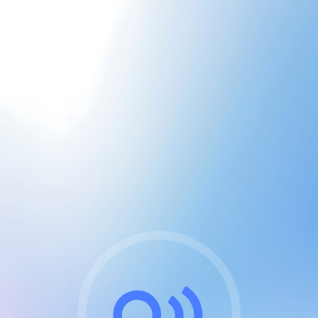
CGU & cookies
J'accepte les CGUs
et les cookies essentiels
Pour naviguer sur notre site, vous devez lire et
respecter nos
Conditions Générales d'Utilisation
.
Nous utilisons des cookies et technologies analogues
requises pour l'affichage et les performances de
certaines publicités. Notez qu'en nous soutenant avec
un compte Premium cela vous évitera toute publicité
sur nos services et activera des fonctionnalités
exclusives !