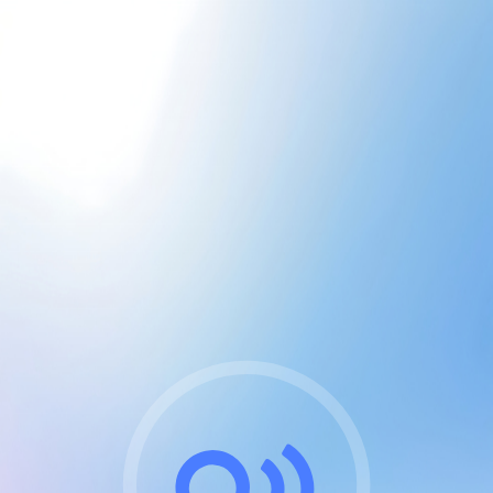
CGU & cookies
J'accepte les CGUs
et les cookies essentiels
Pour naviguer sur notre site, vous devez lire et
respecter nos
Conditions Générales d'Utilisation
.
Nous utilisons des cookies et technologies analogues
requises pour l'affichage et les performances de
certaines publicités. Notez qu'en nous soutenant avec
un compte Premium cela vous évitera toute publicité
sur nos services et activera des fonctionnalités
exclusives !