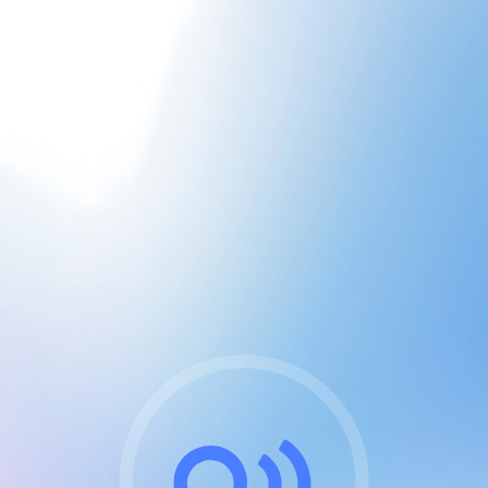
CGU & cookies
J'accepte les CGUs
et les cookies essentiels
Pour naviguer sur notre site, vous devez lire et
respecter nos
Conditions Générales d'Utilisation
.
Nous utilisons des cookies et technologies analogues
requises pour l'affichage et les performances de
certaines publicités. Notez qu'en nous soutenant avec
un compte Premium cela vous évitera toute publicité
sur nos services et activera des fonctionnalités
exclusives !