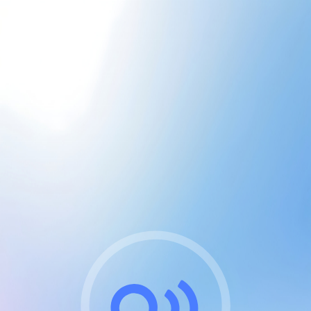
CGU & cookies
J'accepte les CGUs
et les cookies essentiels
Pour naviguer sur notre site, vous devez lire et
respecter nos
Conditions Générales d'Utilisation
.
Nous utilisons des cookies et technologies analogues
requises pour l'affichage et les performances de
certaines publicités. Notez qu'en nous soutenant avec
un compte Premium cela vous évitera toute publicité
sur nos services et activera des fonctionnalités
exclusives !