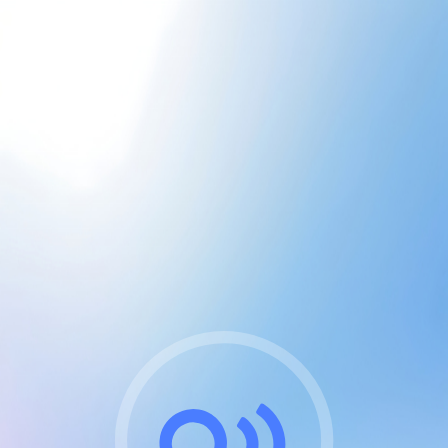
CGU & cookies
J'accepte les CGUs
et les cookies essentiels
Pour naviguer sur notre site, vous devez lire et
respecter nos
Conditions Générales d'Utilisation
.
Nous utilisons des cookies et technologies analogues
requises pour l'affichage et les performances de
certaines publicités. Notez qu'en nous soutenant avec
un compte Premium cela vous évitera toute publicité
sur nos services et activera des fonctionnalités
exclusives !