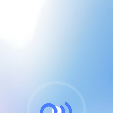
CGU & cookies
J'accepte les CGUs
et les cookies essentiels
Pour naviguer sur notre site, vous devez lire et
respecter nos
Conditions Générales d'Utilisation
.
Nous utilisons des cookies et technologies analogues
requises pour l'affichage et les performances de
certaines publicités. Notez qu'en nous soutenant avec
un compte Premium cela vous évitera toute publicité
sur nos services et activera des fonctionnalités
exclusives !