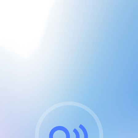
CGU & cookies
J'accepte les CGUs
et les cookies essentiels
Pour naviguer sur notre site, vous devez lire et
respecter nos
Conditions Générales d'Utilisation
.
Nous utilisons des cookies et technologies analogues
requises pour l'affichage et les performances de
certaines publicités. Notez qu'en nous soutenant avec
un compte Premium cela vous évitera toute publicité
sur nos services et activera des fonctionnalités
exclusives !