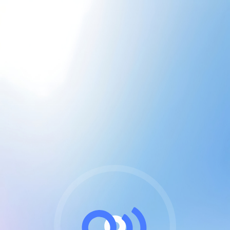
CGU & cookies
J'accepte les CGUs
et les cookies essentiels
Pour naviguer sur notre site, vous devez lire et
respecter nos
Conditions Générales d'Utilisation
.
Nous utilisons des cookies et technologies analogues
requises pour l'affichage et les performances de
certaines publicités. Notez qu'en nous soutenant avec
un compte Premium cela vous évitera toute publicité
sur nos services et activera des fonctionnalités
exclusives !