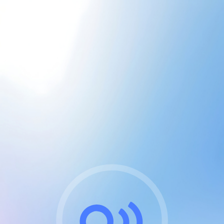
CGU & cookies
J'accepte les CGUs
et les cookies essentiels
Pour naviguer sur notre site, vous devez lire et
respecter nos
Conditions Générales d'Utilisation
.
Nous utilisons des cookies et technologies analogues
requises pour l'affichage et les performances de
certaines publicités. Notez qu'en nous soutenant avec
un compte Premium cela vous évitera toute publicité
sur nos services et activera des fonctionnalités
exclusives !