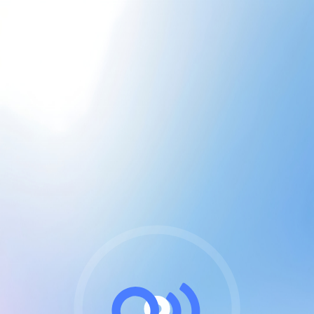
CGU & cookies
J'accepte les CGUs
et les cookies essentiels
Pour naviguer sur notre site, vous devez lire et
respecter nos
Conditions Générales d'Utilisation
.
Nous utilisons des cookies et technologies analogues
requises pour l'affichage et les performances de
certaines publicités. Notez qu'en nous soutenant avec
un compte Premium cela vous évitera toute publicité
sur nos services et activera des fonctionnalités
exclusives !