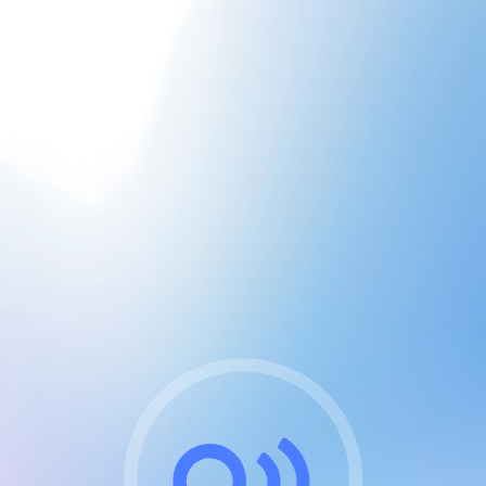
CGU & cookies
J'accepte les CGUs
et les cookies essentiels
Pour naviguer sur notre site, vous devez lire et
respecter nos
Conditions Générales d'Utilisation
.
Nous utilisons des cookies et technologies analogues
requises pour l'affichage et les performances de
certaines publicités. Notez qu'en nous soutenant avec
un compte Premium cela vous évitera toute publicité
sur nos services et activera des fonctionnalités
exclusives !