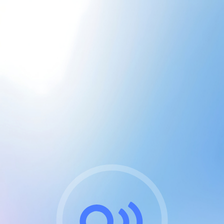
CGU & cookies
J'accepte les CGUs
et les cookies essentiels
Pour naviguer sur notre site, vous devez lire et
respecter nos
Conditions Générales d'Utilisation
.
Nous utilisons des cookies et technologies analogues
requises pour l'affichage et les performances de
certaines publicités. Notez qu'en nous soutenant avec
un compte Premium cela vous évitera toute publicité
sur nos services et activera des fonctionnalités
exclusives !