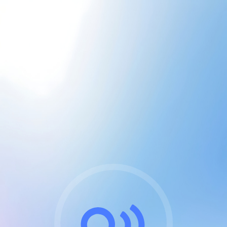
CGU & cookies
J'accepte les CGUs
et les cookies essentiels
Pour naviguer sur notre site, vous devez lire et
respecter nos
Conditions Générales d'Utilisation
.
Nous utilisons des cookies et technologies analogues
requises pour l'affichage et les performances de
certaines publicités. Notez qu'en nous soutenant avec
un compte Premium cela vous évitera toute publicité
sur nos services et activera des fonctionnalités
exclusives !