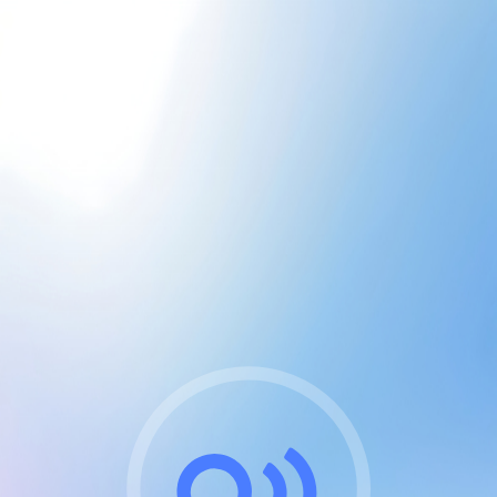
CGU & cookies
J'accepte les CGUs
et les cookies essentiels
Pour naviguer sur notre site, vous devez lire et
respecter nos
Conditions Générales d'Utilisation
.
Nous utilisons des cookies et technologies analogues
requises pour l'affichage et les performances de
certaines publicités. Notez qu'en nous soutenant avec
un compte Premium cela vous évitera toute publicité
sur nos services et activera des fonctionnalités
exclusives !