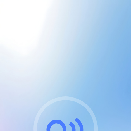
CGU & cookies
J'accepte les CGUs
et les cookies essentiels
Pour naviguer sur notre site, vous devez lire et
respecter nos
Conditions Générales d'Utilisation
.
Nous utilisons des cookies et technologies analogues
requises pour l'affichage et les performances de
certaines publicités. Notez qu'en nous soutenant avec
un compte Premium cela vous évitera toute publicité
sur nos services et activera des fonctionnalités
exclusives !