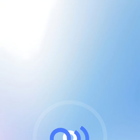
CGU & cookies
J'accepte les CGUs
et les cookies essentiels
Pour naviguer sur notre site, vous devez lire et
respecter nos
Conditions Générales d'Utilisation
.
Nous utilisons des cookies et technologies analogues
requises pour l'affichage et les performances de
certaines publicités. Notez qu'en nous soutenant avec
un compte Premium cela vous évitera toute publicité
sur nos services et activera des fonctionnalités
exclusives !