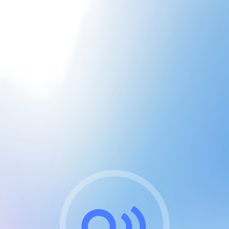
CGU & cookies
J'accepte les CGUs
et les cookies essentiels
Pour naviguer sur notre site, vous devez lire et
respecter nos
Conditions Générales d'Utilisation
.
Nous utilisons des cookies et technologies analogues
requises pour l'affichage et les performances de
certaines publicités. Notez qu'en nous soutenant avec
un compte Premium cela vous évitera toute publicité
sur nos services et activera des fonctionnalités
exclusives !