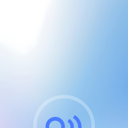
CGU & cookies
J'accepte les CGUs
et les cookies essentiels
Pour naviguer sur notre site, vous devez lire et
respecter nos
Conditions Générales d'Utilisation
.
Nous utilisons des cookies et technologies analogues
requises pour l'affichage et les performances de
certaines publicités. Notez qu'en nous soutenant avec
un compte Premium cela vous évitera toute publicité
sur nos services et activera des fonctionnalités
exclusives !